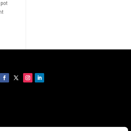
 pot
nt