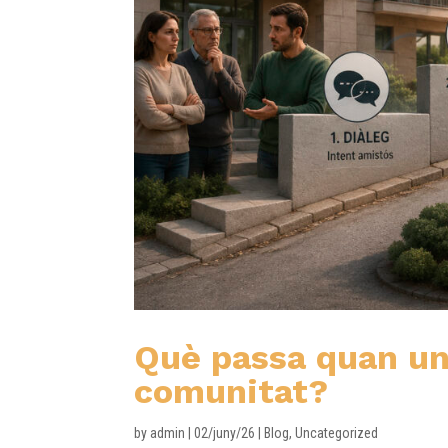
Què passa quan un 
comunitat?
by
admin
|
02/juny/26
|
Blog
,
Uncategorized