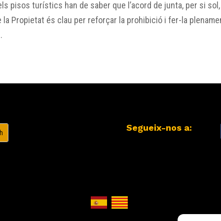
s pisos turístics han de saber que l’acord de junta, per si sol,
e la Propietat és clau per reforçar la prohibició i fer-la plename
.
Segueix-nos a: