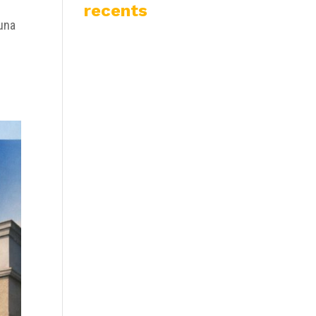
recents
 una