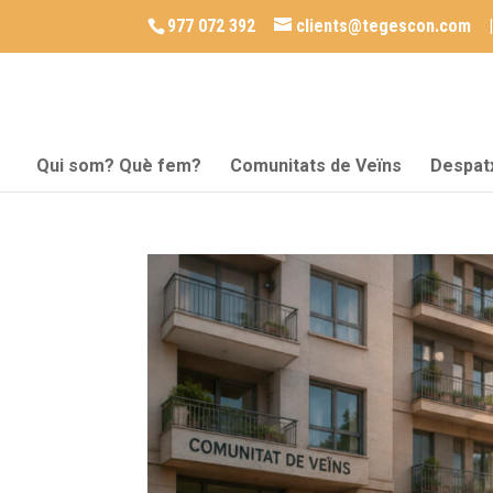
977 072 392
clients@tegescon.com
Qui som? Què fem?
Comunitats de Veïns
Despat