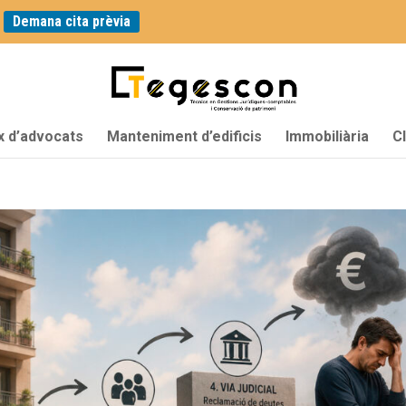
|
Demana cita prèvia
x d’advocats
Manteniment d’edificis
Immobiliària
C