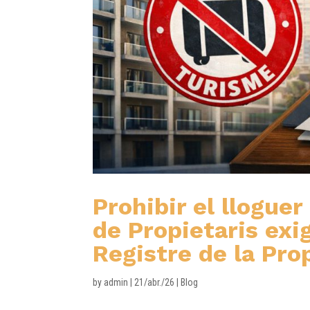
Prohibir el llogue
de Propietaris exig
Registre de la Pro
by
admin
|
21/abr./26
|
Blog