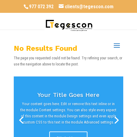
977 072 392
clients@tegescon.com
No Results Found
The page you requested could not be found. Try refining your search, or
use the navigation above to locate the post.
Your Title Goes Here
Your content goes here. Edit or remove this text inline or in
the module Content settings. You can also style every aspect
of this content in the module Design settings and even apply
custom CSS to this text in the module Advanced settings.