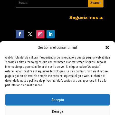
Segueix-nos a:
Gestionar el consentiment
Amb la voluntat de millorar l'experiència de navegació, aquesta pàgina web utilitza
‘cookies’ i altres tecnologies que ens permeten elaborar estadístiques i recollir
977 072 392 –
652 668 652
informació que permet millorar el nostre servei. Si cliques sobre “Acceptar”
estaràs autoritzant l'ús d'aquestes tecnologies. En cas contrari, no garantim que
© Tegescon, SL. 2026. ||
Avís Legal
–
Política de Privacitat
–
Política
puguis gaudir de tots els serveis inclosos en aquesta pàgina web. Trobaràs el
de ‘cookies’
–
Política de contractació
–
Condicions generals per a
detell de la nostra política de privacitat i de ‘cookies’ als enllaços que hi ha a la
proveïdors
part inferior d'aquest quadre.
Accepta
Denega