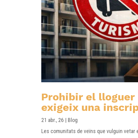
Prohibir el llogue
exigeix una inscrip
21 abr., 26
|
Blog
Les comunitats de veïns que vulguin vetar els