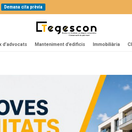
|
Demana cita prèvia
x d’advocats
Manteniment d’edificis
Immobiliària
C