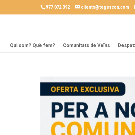
977 072 392
clients@tegescon.com
Qui som? Què fem?
Comunitats de Veïns
Despat